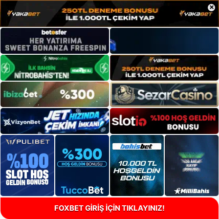
×
FOXBET GİRİŞ İÇİN TIKLAYINIZ!