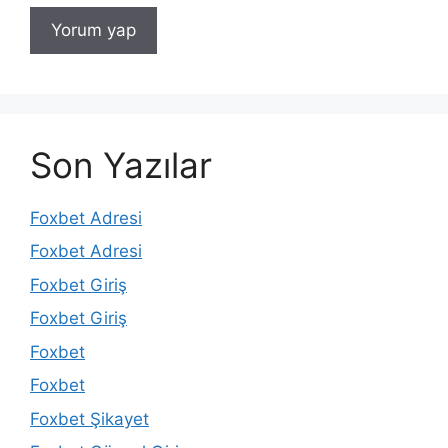
Son Yazılar
Foxbet Adresi
Foxbet Adresi
Foxbet Giriş
Foxbet Giriş
Foxbet
Foxbet
Foxbet Şikayet