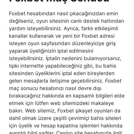
Foxbet hesabından nasıl çıkacağınızdan emin
değilseniz, oyun sitesinin canlı destek hattından
yardım isteyebilirsiniz. Ayrıca, farklı etkileşimli
kanallar kullanarak ve yeni bir Foxbet adresi
isteyen oyun sayfasından düzenleyiciye giriş
yaparak üyeliğinizin iptal edilmesini
isteyebilirsiniz. İptalin nedenini bulamıyorsanız,
tıpkı internette yapabileceğiniz gibi, bu bahis
sitesinden üyeliklerini iptal eden bireylerden
gelen mesajlarla iletişime geçebilirsiniz.
Foxbet
maç sonucu
hesabınızı nasıl devre dışı
bırakacağınız hakkında en kapsamlı bilgileri elde
etmek için lütfen web sitemizdeki makaleye
bakın. Web sitemiz, Foxbet şikayet oyunları da
dahil olmak üzere çeşitli çevrimiçi bahis siteleri
için üyelik ve hesap kapatma işlemleri hakkında
ayrıntılı bilgi sağlar. Casino site hesabınızla ilgili