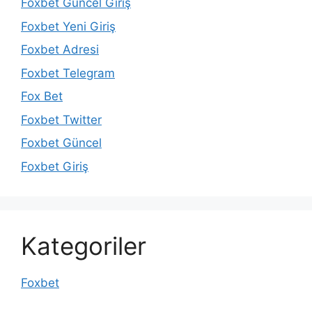
Foxbet Güncel Giriş
Foxbet Yeni Giriş
Foxbet Adresi
Foxbet Telegram
Fox Bet
Foxbet Twitter
Foxbet Güncel
Foxbet Giriş
Kategoriler
Foxbet