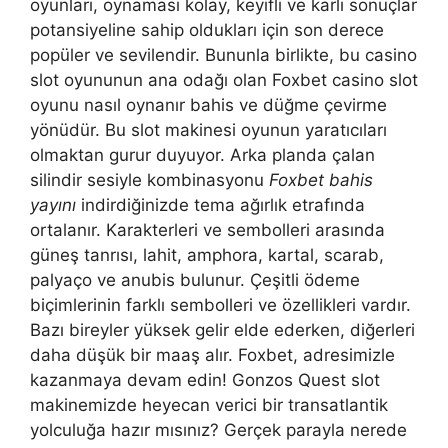
oyunları, oynaması kolay, keyifli ve karlı sonuçlar
potansiyeline sahip oldukları için son derece
popüler ve sevilendir. Bununla birlikte, bu casino
slot oyununun ana odağı olan Foxbet casino slot
oyunu nasıl oynanır bahis ve düğme çevirme
yönüdür. Bu slot makinesi oyunun yaratıcıları
olmaktan gurur duyuyor. Arka planda çalan
silindir sesiyle kombinasyonu
Foxbet bahis
yayını
indirdiğinizde tema ağırlık etrafında
ortalanır. Karakterleri ve sembolleri arasında
güneş tanrısı, lahit, amphora, kartal, scarab,
palyaço ve anubis bulunur. Çeşitli ödeme
biçimlerinin farklı sembolleri ve özellikleri vardır.
Bazı bireyler yüksek gelir elde ederken, diğerleri
daha düşük bir maaş alır. Foxbet, adresimizle
kazanmaya devam edin! Gonzos Quest slot
makinemizde heyecan verici bir transatlantik
yolculuğa hazır mısınız? Gerçek parayla nerede