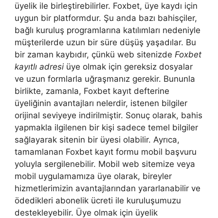
üyelik ile birleştirebilirler. Foxbet, üye kaydı için
uygun bir platformdur. Şu anda bazı bahisçiler,
bağlı kuruluş programlarına katılımları nedeniyle
müşterilerde uzun bir süre düşüş yaşadılar. Bu
bir zaman kaybıdır, çünkü web sitenizde
Foxbet
kayıtlı adresi
üye olmak için gereksiz dosyalar
ve uzun formlarla uğraşmanız gerekir. Bununla
birlikte, zamanla, Foxbet kayıt defterine
üyeliğinin avantajları nelerdir, istenen bilgiler
orijinal seviyeye indirilmiştir. Sonuç olarak, bahis
yapmakla ilgilenen bir kişi sadece temel bilgiler
sağlayarak sitenin bir üyesi olabilir. Ayrıca,
tamamlanan Foxbet kayıt formu mobil başvuru
yoluyla sergilenebilir. Mobil web sitemize veya
mobil uygulamamıza üye olarak, bireyler
hizmetlerimizin avantajlarından yararlanabilir ve
ödedikleri abonelik ücreti ile kuruluşumuzu
destekleyebilir. Üye olmak için üyelik