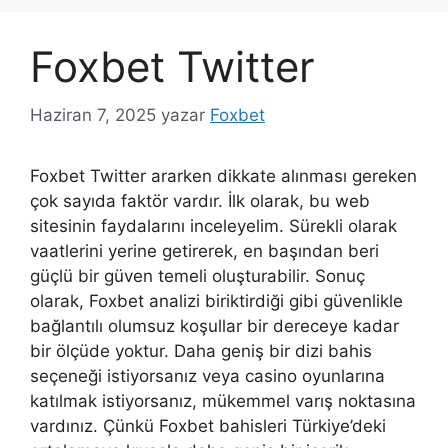
Foxbet Twitter
Haziran 7, 2025
yazar
Foxbet
Foxbet Twitter ararken dikkate alınması gereken
çok sayıda faktör vardır. İlk olarak, bu web
sitesinin faydalarını inceleyelim. Sürekli olarak
vaatlerini yerine getirerek, en başından beri
güçlü bir güven temeli oluşturabilir. Sonuç
olarak, Foxbet analizi biriktirdiği gibi güvenlikle
bağlantılı olumsuz koşullar bir dereceye kadar
bir ölçüde yoktur. Daha geniş bir dizi bahis
seçeneği istiyorsanız veya casino oyunlarına
katılmak istiyorsanız, mükemmel varış noktasına
vardınız. Çünkü Foxbet bahisleri Türkiye’deki