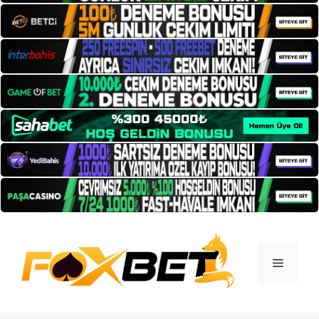
İçeriğe
atla
Menü