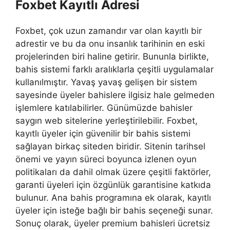
Foxbet Kayıtlı Adresi
Foxbet, çok uzun zamandır var olan kayıtlı bir
adrestir ve bu da onu insanlık tarihinin en eski
projelerinden biri haline getirir. Bununla birlikte,
bahis sistemi farklı aralıklarla çeşitli uygulamalar
kullanılmıştır. Yavaş yavaş gelişen bir sistem
sayesinde üyeler bahislere ilgisiz hale gelmeden
işlemlere katılabilirler. Günümüzde bahisler
saygın web sitelerine yerleştirilebilir. Foxbet,
kayıtlı üyeler için güvenilir bir bahis sistemi
sağlayan birkaç siteden biridir. Sitenin tarihsel
önemi ve yayın süreci boyunca izlenen oyun
politikaları da dahil olmak üzere çeşitli faktörler,
garanti üyeleri için özgünlük garantisine katkıda
bulunur. Ana bahis programına ek olarak, kayıtlı
üyeler için isteğe bağlı bir bahis seçeneği sunar.
Sonuç olarak, üyeler premium bahisleri ücretsiz