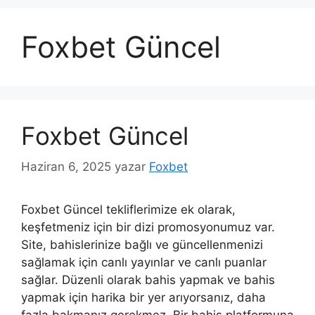
Foxbet Güncel
Foxbet Güncel
Haziran 6, 2025
yazar
Foxbet
Foxbet Güncel tekliflerimize ek olarak,
keşfetmeniz için bir dizi promosyonumuz var.
Site, bahislerinize bağlı ve güncellenmenizi
sağlamak için canlı yayınlar ve canlı puanlar
sağlar. Düzenli olarak bahis yapmak ve bahis
yapmak için harika bir yer arıyorsanız, daha