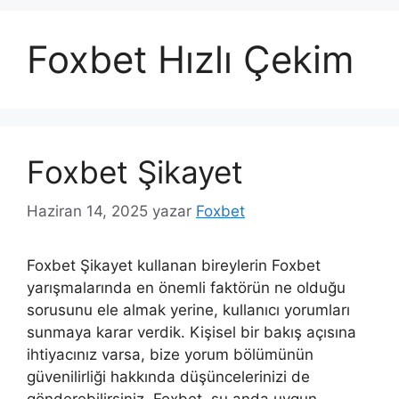
Foxbet Hızlı Çekim
Foxbet Şikayet
Haziran 14, 2025
yazar
Foxbet
Foxbet Şikayet kullanan bireylerin Foxbet
yarışmalarında en önemli faktörün ne olduğu
sorusunu ele almak yerine, kullanıcı yorumları
sunmaya karar verdik. Kişisel bir bakış açısına
ihtiyacınız varsa, bize yorum bölümünün
güvenilirliği hakkında düşüncelerinizi de