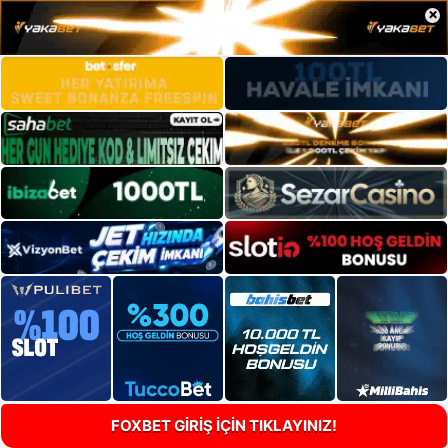
×
FOXBET GİRİŞ İÇİN TIKLAYINIZ!