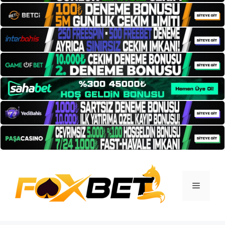
İçeriğe
atla
Menü