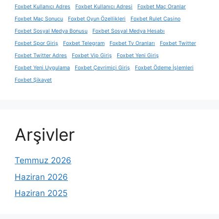
Foxbet Kullanıcı Adres
Foxbet Kullanıcı Adresi
Foxbet Maç Oranlar
Foxbet Maç Sonucu
Foxbet Oyun Özellikleri
Foxbet Rulet Casino
Foxbet Sosyal Medya Bonusu
Foxbet Sosyal Medya Hesabı
Foxbet Spor Giriş
Foxbet Telegram
Foxbet Tv Oranları
Foxbet Twitter
Foxbet Twitter Adres
Foxbet Vip Giriş
Foxbet Yeni Giriş
Foxbet Yeni Uygulama
Foxbet Çevrimiçi Giriş
Foxbet Ödeme İşlemleri
Foxbet Şikayet
Arşivler
Temmuz 2026
Haziran 2026
Haziran 2025