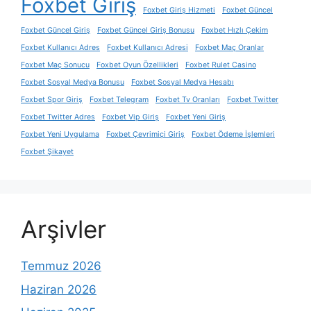
Foxbet Giriş
Foxbet Giriş Hizmeti
Foxbet Güncel
Foxbet Güncel Giriş
Foxbet Güncel Giriş Bonusu
Foxbet Hızlı Çekim
Foxbet Kullanıcı Adres
Foxbet Kullanıcı Adresi
Foxbet Maç Oranlar
Foxbet Maç Sonucu
Foxbet Oyun Özellikleri
Foxbet Rulet Casino
Foxbet Sosyal Medya Bonusu
Foxbet Sosyal Medya Hesabı
Foxbet Spor Giriş
Foxbet Telegram
Foxbet Tv Oranları
Foxbet Twitter
Foxbet Twitter Adres
Foxbet Vip Giriş
Foxbet Yeni Giriş
Foxbet Yeni Uygulama
Foxbet Çevrimiçi Giriş
Foxbet Ödeme İşlemleri
Foxbet Şikayet
Arşivler
Temmuz 2026
Haziran 2026