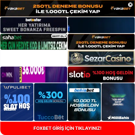
×
FOXBET GİRİŞ İÇİN TIKLAYINIZ!