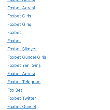
Foxbet Adresi
Foxbet Giriş
Foxbet Giriş
Foxbet
Foxbet
Foxbet Şikayet
Foxbet Güncel Giriş
Foxbet Yeni Giriş
Foxbet Adresi
Foxbet Telegram
Fox Bet
Foxbet Twitter
Foxbet Güncel