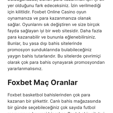
yer olduğunu fark edeceksiniz. İzin verilmediği
için kilitlidir. Foxbet Online Casino oyun
oynamanıza ve para kazanmanıza olanak
sağlar. Oyunlarını sık değiştiren ve size birçok
fayda sağlayan iyi bir web sitesidir. Daha fazla
para kazanabilir ve bununla eğlenebilirsiniz.
Bunlar, bu yasa dışı bahis sitelerinde
promosyon sunduklarında bulabileceğiniz
yaygın bahis tutarlarıdır. Bu sitelerde çevrimiçi
olarak çok para bahis oynayarak promosyondan
yararlanmalısınız.
Foxbet Maç Oranlar
Foxbet basketbol bahislerinden çok para
kazanan bir şirkettir. Canlı bahis mağazasında
bir günde seçebileceğiniz çok sayıda futbol