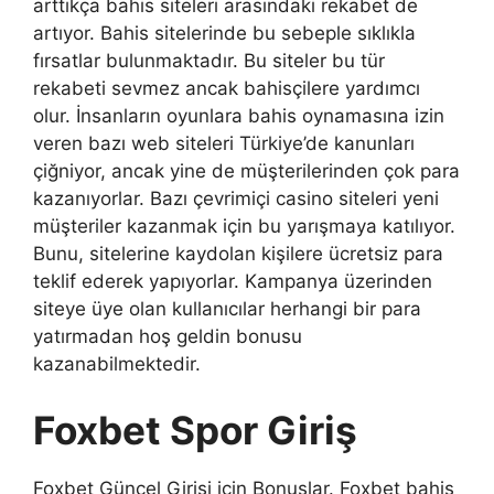
arttıkça bahis siteleri arasındaki rekabet de
artıyor. Bahis sitelerinde bu sebeple sıklıkla
fırsatlar bulunmaktadır. Bu siteler bu tür
rekabeti sevmez ancak bahisçilere yardımcı
olur. İnsanların oyunlara bahis oynamasına izin
veren bazı web siteleri Türkiye’de kanunları
çiğniyor, ancak yine de müşterilerinden çok para
kazanıyorlar. Bazı çevrimiçi casino siteleri yeni
müşteriler kazanmak için bu yarışmaya katılıyor.
Bunu, sitelerine kaydolan kişilere ücretsiz para
teklif ederek yapıyorlar. Kampanya üzerinden
siteye üye olan kullanıcılar herhangi bir para
yatırmadan hoş geldin bonusu
kazanabilmektedir.
Foxbet Spor Giriş
Foxbet Güncel Girişi için Bonuslar. Foxbet bahis