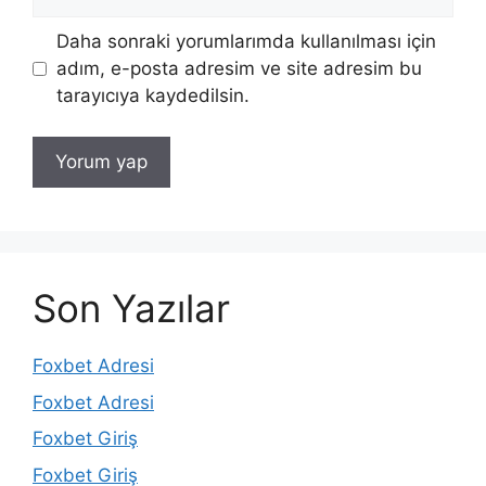
sitesi
Daha sonraki yorumlarımda kullanılması için
adım, e-posta adresim ve site adresim bu
tarayıcıya kaydedilsin.
Son Yazılar
Foxbet Adresi
Foxbet Adresi
Foxbet Giriş
Foxbet Giriş