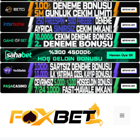
İçeriğe
atla
Menü