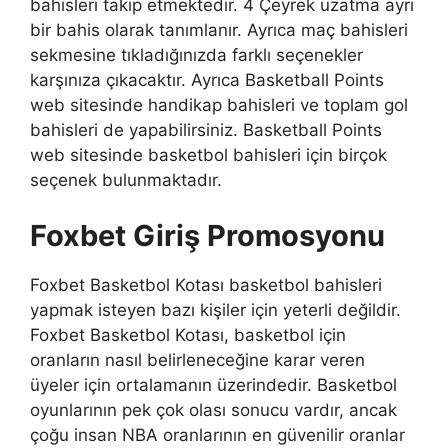
bahisleri takip etmektedir. 4 Çeyrek uzatma ayrı
bir bahis olarak tanımlanır. Ayrıca maç bahisleri
sekmesine tıkladığınızda farklı seçenekler
karşınıza çıkacaktır. Ayrıca Basketball Points
web sitesinde handikap bahisleri ve toplam gol
bahisleri de yapabilirsiniz. Basketball Points
web sitesinde basketbol bahisleri için birçok
seçenek bulunmaktadır.
Foxbet Giriş Promosyonu
Foxbet Basketbol Kotası basketbol bahisleri
yapmak isteyen bazı kişiler için yeterli değildir.
Foxbet Basketbol Kotası, basketbol için
oranların nasıl belirleneceğine karar veren
üyeler için ortalamanın üzerindedir. Basketbol
oyunlarının pek çok olası sonucu vardır, ancak
çoğu insan NBA oranlarının en güvenilir oranlar