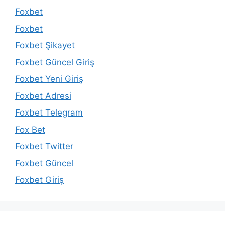
Foxbet
Foxbet
Foxbet Şikayet
Foxbet Güncel Giriş
Foxbet Yeni Giriş
Foxbet Adresi
Foxbet Telegram
Fox Bet
Foxbet Twitter
Foxbet Güncel
Foxbet Giriş