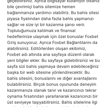
geçebilirsiniz. Ayrıca bilgisayar kullanıyor olsanız
bile çevrimiçi bahis sitemize hemen
bağlanmanıza yardımcı olabiliriz. Bu bahis sitesi
piyasa fiyatından daha fazla bahis yapmanızı
sağlar ve size iyi bir kazanma şansı verir.
Topluluğumuza katılmak ve finansal
hedeflerinize ulaşmak için özel bonuslar Foxbet
Giriş sunuyoruz. Ayrıca Foxbet Bağlantılarını da
alabilirsiniz. Editörlerden oluşan ekibimiz,
Foxbet adı altında ana sayfaya düzenli olarak
yeni bilgiler ekler. Bu sayfaya gidebilirsiniz ve bu
sayfa sizi bahis yapmaya devam edebileceğiniz
başka bir web sitesine yönlendirecektir. Bu
bahis sitesini, bonuslarını ve diğer avantajlarını
bulabilirsiniz. Birçok bonus oyununda deneyim
kazanmanıza olanak tanır ve kazancınızı tekrar
oynama fırsatından yararlanarak kazancınızı bir
üst seviyeye taşıyabilirsiniz. Bahis sitelerine ilgi