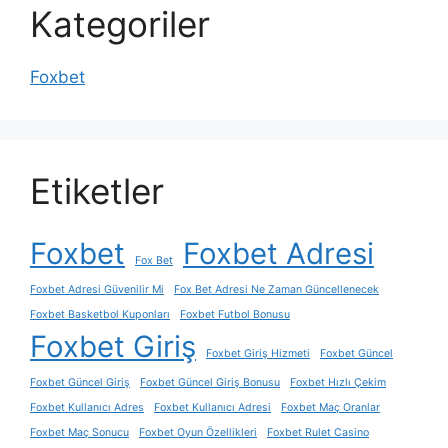
Kategoriler
Foxbet
Etiketler
Foxbet
Foxbet Adresi
Fox Bet
Foxbet Adresi Güvenilir Mi
Fox Bet Adresi Ne Zaman Güncellenecek
Foxbet Basketbol Kuponları
Foxbet Futbol Bonusu
Foxbet Giriş
Foxbet Giriş Hizmeti
Foxbet Güncel
Foxbet Güncel Giriş
Foxbet Güncel Giriş Bonusu
Foxbet Hızlı Çekim
Foxbet Kullanıcı Adres
Foxbet Kullanıcı Adresi
Foxbet Maç Oranlar
Foxbet Maç Sonucu
Foxbet Oyun Özellikleri
Foxbet Rulet Casino