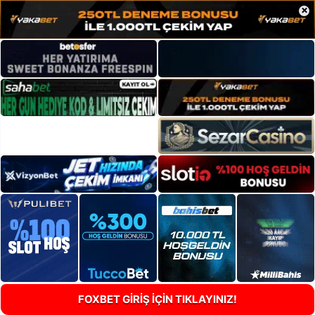
×
FOXBET GİRİŞ İÇİN TIKLAYINIZ!