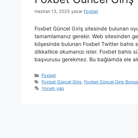
Haziran 13, 2025
yazar
Foxbet
Foxbet Güncel Giriş sitesinde bulunan oyu
tamamlamanız gerekir. Web sitesinden geli
köşesinde bulunan Foxbet Twitter bahis sit
dikkatlice okumanızı ister. Foxbet bahis sü
başvurusu gerekmez. Bu bağlamda ele al
Kategoriler
Foxbet
Etiketler
Foxbet Güncel Giriş
,
Foxbet Güncel Giriş Bonu
Yorum yap