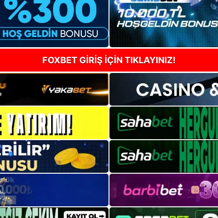
FOXBET GİRİŞ İÇİN TIKLAYINIZ!