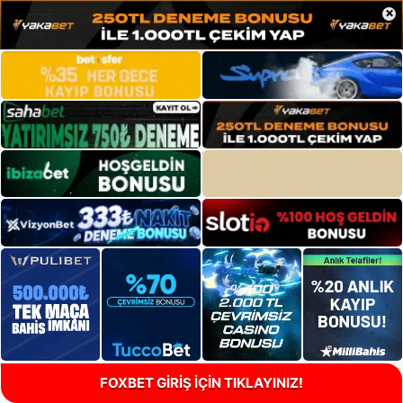
×
FOXBET GİRİŞ İÇİN TIKLAYINIZ!