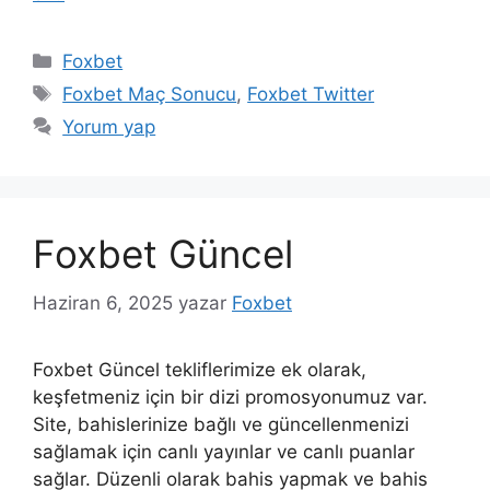
Kategoriler
Foxbet
Etiketler
Foxbet Maç Sonucu
,
Foxbet Twitter
Yorum yap
Foxbet Güncel
Haziran 6, 2025
yazar
Foxbet
Foxbet Güncel tekliflerimize ek olarak,
keşfetmeniz için bir dizi promosyonumuz var.
Site, bahislerinize bağlı ve güncellenmenizi
sağlamak için canlı yayınlar ve canlı puanlar
sağlar. Düzenli olarak bahis yapmak ve bahis