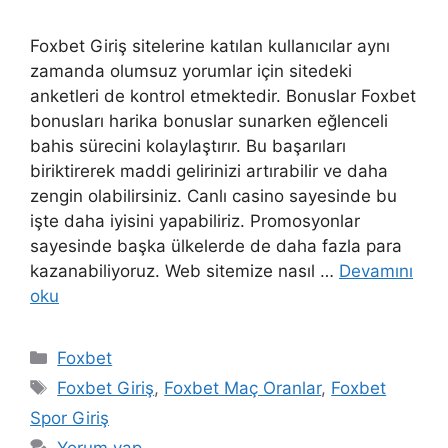
Foxbet Giriş sitelerine katılan kullanıcılar aynı
zamanda olumsuz yorumlar için sitedeki
anketleri de kontrol etmektedir. Bonuslar Foxbet
bonusları harika bonuslar sunarken eğlenceli
bahis sürecini kolaylaştırır. Bu başarıları
biriktirerek maddi gelirinizi artırabilir ve daha
zengin olabilirsiniz. Canlı casino sayesinde bu
işte daha iyisini yapabiliriz. Promosyonlar
sayesinde başka ülkelerde de daha fazla para
kazanabiliyoruz. Web sitemize nasıl …
Devamını
oku
Kategoriler
Foxbet
Etiketler
Foxbet Giriş
,
Foxbet Maç Oranlar
,
Foxbet
Spor Giriş