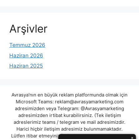
Arşivler
Temmuz 2026
Haziran 2026
Haziran 2025
Avrasya'nın en büyük reklam platformunda olmak için
Microsoft Teams:
reklam@avrasyamarketing.com
adresimizden veya Telegram: @Avrasyamarketing
adresimizden irtibat kurabilirsiniz. (Tek iletişim
adreslerimiz teams / telegram ve mail adresimizdir.
Harici hiçbir iletişim adresimiz bulunmamaktadır.
Lütfen itibar etmeyiniz.) Türkiye yasalarına göre 7258