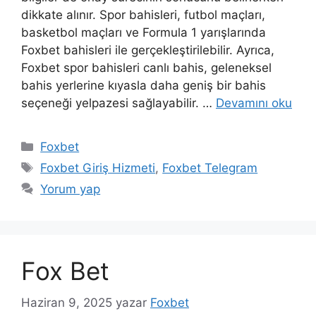
dikkate alınır. Spor bahisleri, futbol maçları,
basketbol maçları ve Formula 1 yarışlarında
Foxbet bahisleri ile gerçekleştirilebilir. Ayrıca,
Foxbet spor bahisleri canlı bahis, geleneksel
bahis yerlerine kıyasla daha geniş bir bahis
seçeneği yelpazesi sağlayabilir. …
Devamını oku
Kategoriler
Foxbet
Etiketler
Foxbet Giriş Hizmeti
,
Foxbet Telegram
Yorum yap
Fox Bet
Haziran 9, 2025
yazar
Foxbet