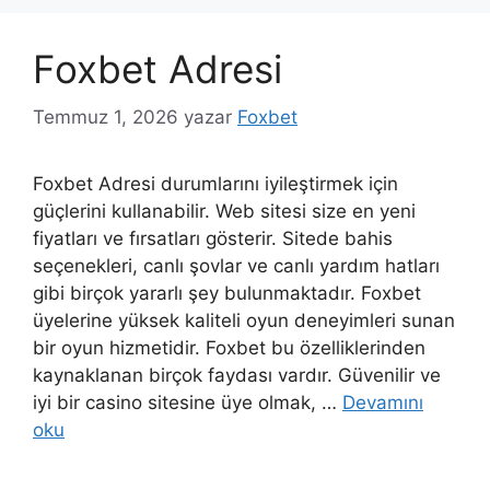
Foxbet Adresi
Temmuz 1, 2026
yazar
Foxbet
Foxbet Adresi durumlarını iyileştirmek için
güçlerini kullanabilir. Web sitesi size en yeni
fiyatları ve fırsatları gösterir. Sitede bahis
seçenekleri, canlı şovlar ve canlı yardım hatları
gibi birçok yararlı şey bulunmaktadır. Foxbet
üyelerine yüksek kaliteli oyun deneyimleri sunan
bir oyun hizmetidir. Foxbet bu özelliklerinden
kaynaklanan birçok faydası vardır. Güvenilir ve
iyi bir casino sitesine üye olmak, …
Devamını
oku