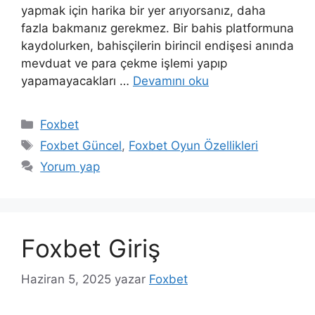
yapmak için harika bir yer arıyorsanız, daha
fazla bakmanız gerekmez. Bir bahis platformuna
kaydolurken, bahisçilerin birincil endişesi anında
mevduat ve para çekme işlemi yapıp
yapamayacakları …
Devamını oku
Kategoriler
Foxbet
Etiketler
Foxbet Güncel
,
Foxbet Oyun Özellikleri
Yorum yap
Foxbet Giriş
Haziran 5, 2025
yazar
Foxbet