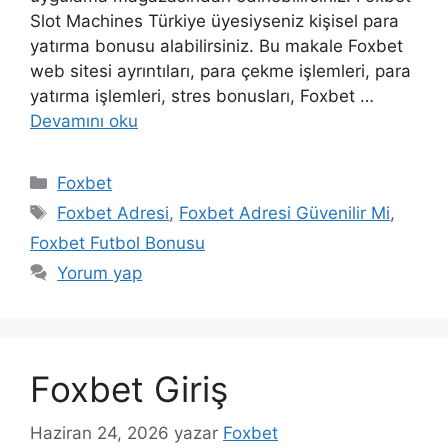
Slot Machines Türkiye üyesiyseniz kişisel para
yatırma bonusu alabilirsiniz. Bu makale Foxbet
web sitesi ayrıntıları, para çekme işlemleri, para
yatırma işlemleri, stres bonusları, Foxbet …
Devamını oku
Kategoriler
Foxbet
Etiketler
Foxbet Adresi
,
Foxbet Adresi Güvenilir Mi
,
Foxbet Futbol Bonusu
Yorum yap
Foxbet Giriş
Haziran 24, 2026
yazar
Foxbet