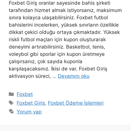
Foxbet Giriş oranlar sayesinde bahis şirketi
tarafından hizmet almak istiyorsanız, maksimum
sınıra kolayca ulaşabilirsiniz. Foxbet futbol
bahislerini incelerken, yüksek sınırların özellikle
dikkat çekici olduğu ortaya çıkmaktadır. Yüksek
riskli futbol maçları için kupon oluşturarak
deneyimi artırabilirsiniz. Basketbol, tenis,
voleybol gibi sporlar için kupon üretmeye
çalışırsanız, çok sayıda kuponla
karşılaşacaksınız. İkisi de var. Foxbet Giriş
aktivasyon süreci, …
Devamını oku
Kategoriler
Foxbet
Etiketler
Foxbet Giriş
,
Foxbet Ödeme İşlemleri
Yorum yap