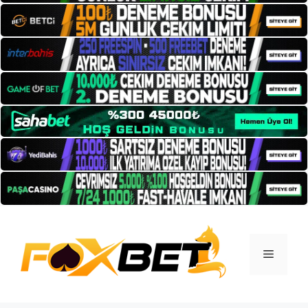
İçeriğe
atla
Menü