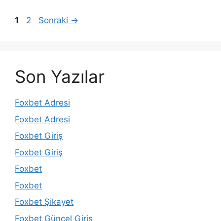
Sayfa
Sayfa
1
2
Sonraki
→
Son Yazılar
Foxbet Adresi
Foxbet Adresi
Foxbet Giriş
Foxbet Giriş
Foxbet
Foxbet
Foxbet Şikayet
Foxbet Güncel Giriş