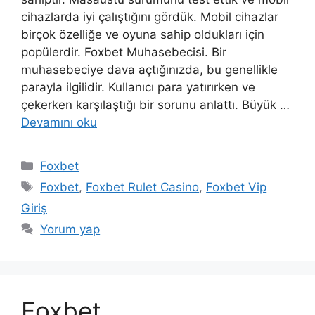
cihazlarda iyi çalıştığını gördük. Mobil cihazlar
birçok özelliğe ve oyuna sahip oldukları için
popülerdir. Foxbet Muhasebecisi. Bir
muhasebeciye dava açtığınızda, bu genellikle
parayla ilgilidir. Kullanıcı para yatırırken ve
çekerken karşılaştığı bir sorunu anlattı. Büyük …
Devamını oku
Kategoriler
Foxbet
Etiketler
Foxbet
,
Foxbet Rulet Casino
,
Foxbet Vip
Giriş
Yorum yap
Foxbet